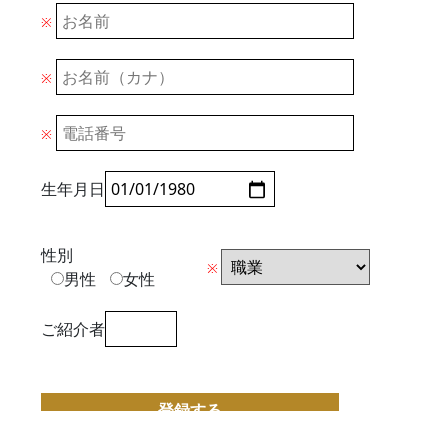
※
※
※
生年月日
性別
※
男性
女性
ご紹介者
登録する